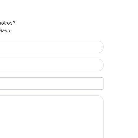
sotros?
lario: