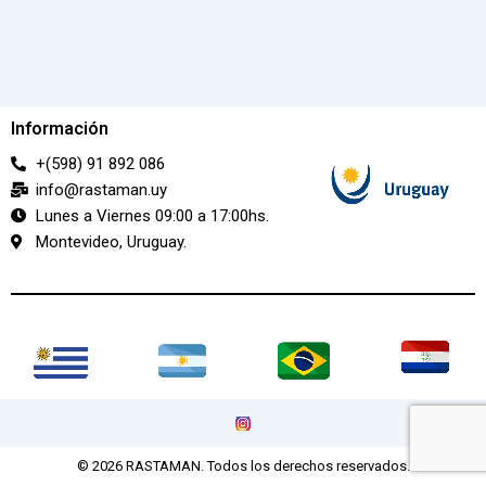
Información
+(598) 91 892 086
info@rastaman.uy
Lunes a Viernes 09:00 a 17:00hs.
Montevideo, Uruguay.
© 2026 RASTAMAN. Todos los derechos reservados.