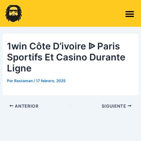
Ir
Navegación
al
de
M
contenido
entradas
1win Côte D’ivoire ᐉ Paris
Sportifs Et Casino Durante
Ligne
Por
Rastaman
/
17 febrero, 2025
ANTERIOR
SIGUIENTE