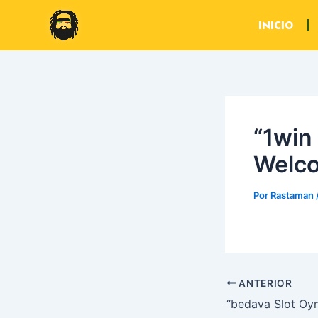
Ir
Navegación
INICIO
al
de
contenido
entradas
“1win
Welco
Por
Rastaman
ANTERIOR