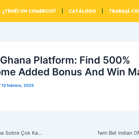
¿TENÉS UN COMERCIO?
CATÁLOGO
TRABAJÁ CO
 Ghana Platform: Find 500%
me Added Bonus And Win Ma
/
12 febrero, 2025
“bedava Slot Oyna Sobre Çok Kazandıran Slot Machine Game Oyunları”