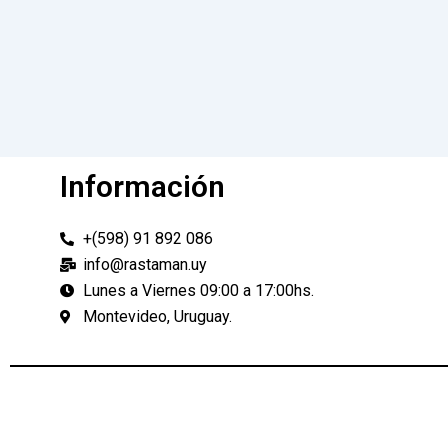
Información
+(598) 91 892 086
info@rastaman.uy
Lunes a Viernes 09:00 a 17:00hs.
Montevideo, Uruguay.