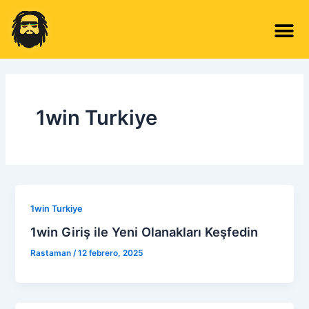
Ir
al
M
contenido
1win Turkiye
1win Turkiye
1win Giriş ile Yeni Olanakları Keşfedin
Rastaman
/
12 febrero, 2025