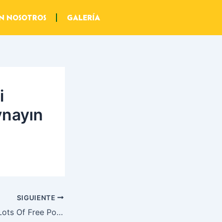
N NOSOTROS
GALERÍA
i
ynayın
SIGUIENTE
Free Pokies Play Lots Of Free Pokies Online