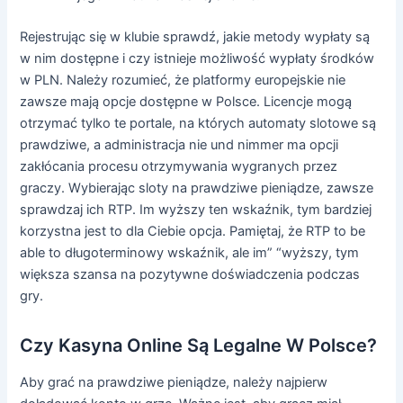
Rejestrując się w klubie sprawdź, jakie metody wypłaty są
w nim dostępne i czy istnieje możliwość wypłaty środków
w PLN. Należy rozumieć, że platformy europejskie nie
zawsze mają opcje dostępne w Polsce. Licencje mogą
otrzymać tylko te portale, na których automaty slotowe są
prawdziwe, a administracja nie und nimmer ma opcji
zakłócania procesu otrzymywania wygranych przez
graczy. Wybierając sloty na prawdziwe pieniądze, zawsze
sprawdzaj ich RTP. Im wyższy ten wskaźnik, tym bardziej
korzystna jest to dla Ciebie opcja. Pamiętaj, że RTP to be
able to długoterminowy wskaźnik, ale im” “wyższy, tym
większa szansa na pozytywne doświadczenia podczas
gry.
Czy Kasyna Online Są Legalne W Polsce?
Aby grać na prawdziwe pieniądze, należy najpierw