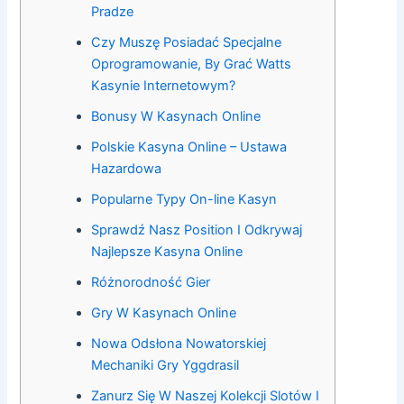
Pradze
Czy Muszę Posiadać Specjalne
Oprogramowanie, By Grać Watts
Kasynie Internetowym?
Bonusy W Kasynach Online
Polskie Kasyna Online – Ustawa
Hazardowa
Popularne Typy On-line Kasyn
Sprawdź Nasz Position I Odkrywaj
Najlepsze Kasyna Online
Różnorodność Gier
Gry W Kasynach Online
Nowa Odsłona Nowatorskiej
Mechaniki Gry Yggdrasil
Zanurz Się W Naszej Kolekcji Slotów I