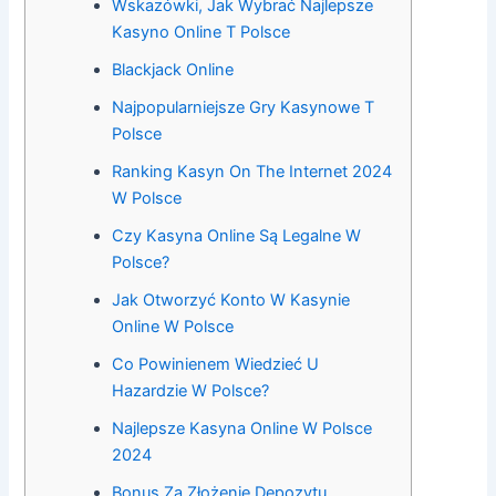
Wskazówki, Jak Wybrać Najlepsze
Kasyno Online T Polsce
Blackjack Online
Najpopularniejsze Gry Kasynowe T
Polsce
Ranking Kasyn On The Internet 2024
W Polsce
Czy Kasyna Online Są Legalne W
Polsce?
Jak Otworzyć Konto W Kasynie
Online W Polsce
Co Powinienem Wiedzieć U
Hazardzie W Polsce?
Najlepsze Kasyna Online W Polsce
2024
Bonus Za Złożenie Depozytu