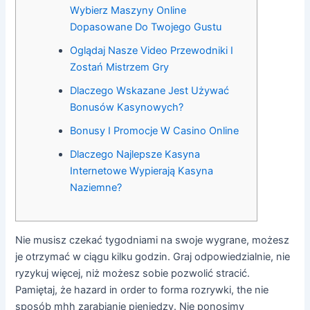
Wybierz Maszyny Online
Dopasowane Do Twojego Gustu
Oglądaj Nasze Video Przewodniki I
Zostań Mistrzem Gry
Dlaczego Wskazane Jest Używać
Bonusów Kasynowych?
Bonusy I Promocje W Casino Online
Dlaczego Najlepsze Kasyna
Internetowe Wypierają Kasyna
Naziemne?
Nie musisz czekać tygodniami na swoje wygrane, możesz
je otrzymać w ciągu kilku godzin. Graj odpowiedzialnie, nie
ryzykuj więcej, niż możesz sobie pozwolić stracić.
Pamiętaj, że hazard in order to forma rozrywki, the nie
sposób mhh zarabianie pieniędzy. Nie ponosimy