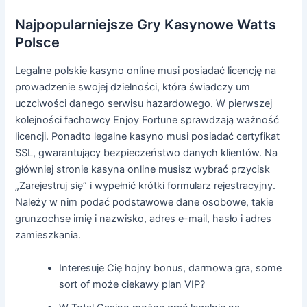
Najpopularniejsze Gry Kasynowe Watts
Polsce
Legalne polskie kasyno online musi posiadać licencję na
prowadzenie swojej dzielności, która świadczy um
uczciwości danego serwisu hazardowego. W pierwszej
kolejności fachowcy Enjoy Fortune sprawdzają ważność
licencji. Ponadto legalne kasyno musi posiadać certyfikat
SSL, gwarantujący bezpieczeństwo danych klientów. Na
główniej stronie kasyna online musisz wybrać przycisk
„Zarejestruj się” i wypełnić krótki formularz rejestracyjny.
Należy w nim podać podstawowe dane osobowe, takie
grunzochse imię i nazwisko, adres e-mail, hasło i adres
zamieszkania.
Interesuje Cię hojny bonus, darmowa gra, some
sort of może ciekawy plan VIP?