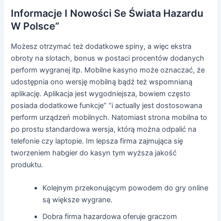
Informacje I Nowości Se Świata Hazardu
W Polsce”
Możesz otrzymać też dodatkowe spiny, a więc ekstra
obroty na slotach, bonus w postaci procentów dodanych
perform wygranej itp. Mobilne kasyno może oznaczać, że
udostępnia ono wersję mobilną bądź też wspomnianą
aplikację. Aplikacja jest wygodniejsza, bowiem często
posiada dodatkowe funkcje” “i actually jest dostosowana
perform urządzeń mobilnych. Natomiast strona mobilna to
po prostu standardowa wersja, którą można odpalić na
telefonie czy laptopie. Im lepsza firma zajmująca się
tworzeniem habgier do kasyn tym wyższa jakość
produktu.
Kolejnym przekonującym powodem do gry online
są większe wygrane.
Dobra firma hazardowa oferuje graczom