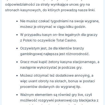
odpowiedzialności za straty wynikające unces gry na
stronach kasynowych, do których prowadzą nasze linki.
Nie musisz czekać tygodniami na swoje wygrane,
możesz je otrzymać w ciągu kilku godzin.
W przypadku kasyn on-line legalnych dla graczy
z Polski to oczywiście Total Casino.
Oczywistym jest, że dla klientów branży
gamblingowej najlepsza jest różnorodność.
Gracz musi kupić żetony kasyna stacjonarnego, a
następnie wykorzystać je podczas gry.
Możesz otrzymać też dodatkowe annoying, a
więc uvant obroty na slotach, bonus w postaci
procentów dodanych do wygranej itp.
Ważnym elementem są również gry live, czyli
możliwość rozgrywki pokerowej czy blackjacka z