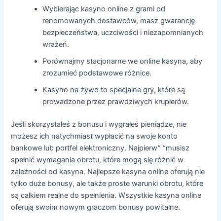
Wybierając kasyno online z grami od
renomowanych dostawców, masz gwarancję
bezpieczeństwa, uczciwości i niezapomnianych
wrażeń.
Porównajmy stacjonarne we online kasyna, aby
zrozumieć podstawowe różnice.
Kasyno na żywo to specjalne gry, które są
prowadzone przez prawdziwych krupierów.
Jeśli skorzystałeś z bonusu i wygrałeś pieniądze, nie
możesz ich natychmiast wypłacić na swoje konto
bankowe lub portfel elektroniczny. Najpierw” “musisz
spełnić wymagania obrotu, które mogą się różnić w
zależności od kasyna. Najlepsze kasyna online oferują nie
tylko duże bonusy, ale także proste warunki obrotu, które
są całkiem realne do spełnienia. Wszystkie kasyna online
oferują swoim nowym graczom bonusy powitalne.