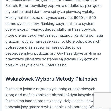
Search. Bonus powitalny zapewnia dodatkowe pieniądze
my partner and i darmowe spiny za pierwszą wpłatę.
Maksymalnie można otrzymać carry out 6000 zł i 500
darmowych spinów. Ranking kasyn online to system
oceny jakości i wiarygodności platform hazardowych,
które oferują usługi wirtualnego hazardu. Ranking pomaga
graczom wybrać najlepsze kasyno, które odpowiada ich
potrzebom oraz zapewnia niezawodność we
bezpieczeństwo podczas gry. Gry hazardowe on-line na
prawdziwe pieniądze dostępne są jedynie i wyłącznie t
polskim kasynie online, Total Casino.
Wskazówek Wyboru Metody Płatności
Ruletka to jedna z najstarszych habgier hazardowych,
którą dziś można znaleźć t niemal każdym kasynie online.
Ruletka ma bardzo proste zasady, dzięki czemu nawet
początkujący gracze szybko sobie z nią poradzą. Warunki