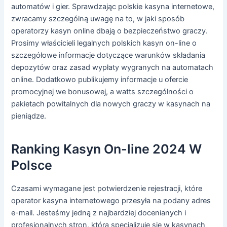
automatów i gier. Sprawdzając polskie kasyna internetowe,
zwracamy szczególną uwagę na to, w jaki sposób
operatorzy kasyn online dbają o bezpieczeństwo graczy.
Prosimy właścicieli legalnych polskich kasyn on-line o
szczegółowe informacje dotyczące warunków składania
depozytów oraz zasad wypłaty wygranych na automatach
online. Dodatkowo publikujemy informacje u ofercie
promocyjnej we bonusowej, a watts szczególności o
pakietach powitalnych dla nowych graczy w kasynach na
pieniądze.
Ranking Kasyn On-line 2024 W
Polsce
Czasami wymagane jest potwierdzenie rejestracji, które
operator kasyna internetowego przesyła na podany adres
e-mail. Jesteśmy jedną z najbardziej docenianych i
profesjonalnych stron, która specjalizuje się w kasynach