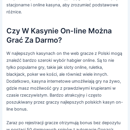
stacjonarne i online kasyna, aby zrozumieć podstawowe
różnice.
Czy W Kasynie On-line Można
Grać Za Darmo?
W najlepszych kasynach on the web gracze z Polski mogą
znaleźć bardzo szeroki wybór habgier online. Są to nie
tylko popularne gry, takie jak sloty online, ruletka,
blackjack, poker we kości, ale również wiele innych.
Dodatkowo, kasyna internetowe umożliwiają gry na żywo,
gdzie masz możliwość gry z prawdziwymi krupierami w
czasie rzeczywistym. Bardzo atrakcyjny i często
poszukiwany przez graczy najlepszych polskich kasyn on-
line bonus.
Zaraz po rejestracji gracze otrzymują bonus bez depozytu
w postaci 50 darmowych spinów t automacie Gonzo’s