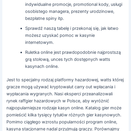
indywidualne promocje, promotional kody, usługi
osobistego managera, prezenty urodzinowe,
bezpłatne spiny itp.
Sprawdź naszą tabelę i przekonaj się, jak łatwo
możesz uzyskać pomoc w kasynie
internetowym.
Ruletka online jest prawdopodobnie najprostszą
grą stołową, unces tych dostępnych watts
kasynach online.
Jest to specjalny rodzaj platformy hazardowej, watts której
gracze mogą używać kryptowalut carry out wpłacania i
wypłacania wygranych. Nasi eksperci przeanalizowali
rynek raffgier hazardowych w Polsce, aby wyróżnić
najpopularniejsze rodzaje kasyn online. Katalog gier może
pomieścić kilka tysięcy tytułów różnych gier kasynowych.
Pomimo ciągłego wzrostu popularności program online,
kasyna stacjonarne nadal przyjmują graczy. Porównajmy