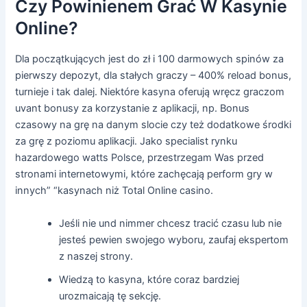
Czy Powinienem Grać W Kasynie
Online?
Dla początkujących jest do zł i 100 darmowych spinów za
pierwszy depozyt, dla stałych graczy – 400% reload bonus,
turnieje i tak dalej. Niektóre kasyna oferują wręcz graczom
uvant bonusy za korzystanie z aplikacji, np. Bonus
czasowy na grę na danym slocie czy też dodatkowe środki
za grę z poziomu aplikacji. Jako specialist rynku
hazardowego watts Polsce, przestrzegam Was przed
stronami internetowymi, które zachęcają perform gry w
innych” “kasynach niż Total Online casino.
Jeśli nie und nimmer chcesz tracić czasu lub nie
jesteś pewien swojego wyboru, zaufaj ekspertom
z naszej strony.
Wiedzą to kasyna, które coraz bardziej
urozmaicają tę sekcję.