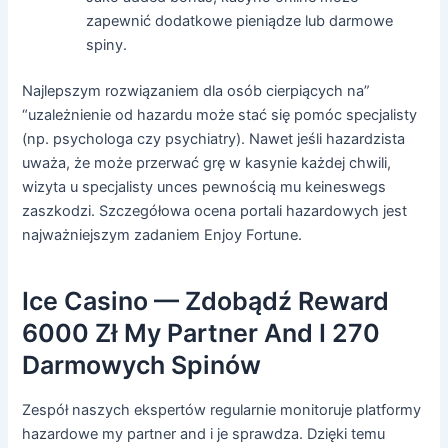
zapewnić dodatkowe pieniądze lub darmowe
spiny.
Najlepszym rozwiązaniem dla osób cierpiących na”
“uzależnienie od hazardu może stać się pomóc specjalisty
(np. psychologa czy psychiatry). Nawet jeśli hazardzista
uważa, że może przerwać grę w kasynie każdej chwili,
wizyta u specjalisty unces pewnością mu keineswegs
zaszkodzi. Szczegółowa ocena portali hazardowych jest
najważniejszym zadaniem Enjoy Fortune.
Ice Casino — Zdobądź Reward
6000 Zł My Partner And I 270
Darmowych Spinów
Zespół naszych ekspertów regularnie monitoruje platformy
hazardowe my partner and i je sprawdza. Dzięki temu