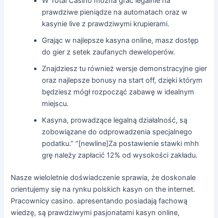
W Total Casino można grać legalnie na
prawdziwe pieniądze na automatach oraz w
kasynie live z prawdziwymi krupierami.
Grając w najlepsze kasyna online, masz dostęp
do gier z setek zaufanych deweloperów.
Znajdziesz tu również wersje demonstracyjne gier
oraz najlepsze bonusy na start off, dzięki którym
będziesz mógł rozpocząć zabawę w idealnym
miejscu.
Kasyna, prowadzące legalną działalność, są
zobowiązane do odprowadzenia specjalnego
podatku.” “[newline]Za postawienie stawki mhh
grę należy zapłacić 12% od wysokości zakładu.
Nasze wieloletnie doświadczenie sprawia, że doskonale
orientujemy się na rynku polskich kasyn on the internet.
Pracownicy casino. apresentando posiadają fachową
wiedzę, są prawdziwymi pasjonatami kasyn online,