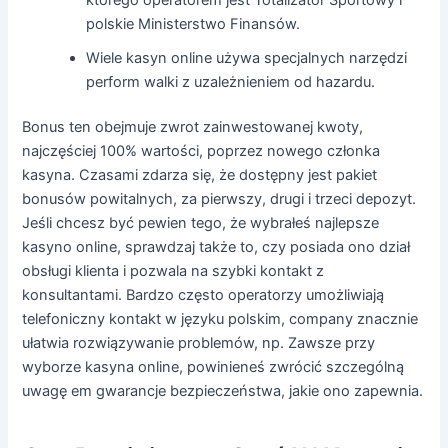
polskie Ministerstwo Finansów.
Wiele kasyn online używa specjalnych narzędzi
perform walki z uzależnieniem od hazardu.
Bonus ten obejmuje zwrot zainwestowanej kwoty,
najczęściej 100% wartości, poprzez nowego członka
kasyna. Czasami zdarza się, że dostępny jest pakiet
bonusów powitalnych, za pierwszy, drugi i trzeci depozyt.
Jeśli chcesz być pewien tego, że wybrałeś najlepsze
kasyno online, sprawdzaj także to, czy posiada ono dział
obsługi klienta i pozwala na szybki kontakt z
konsultantami. Bardzo często operatorzy umożliwiają
telefoniczny kontakt w języku polskim, company znacznie
ułatwia rozwiązywanie problemów, np. Zawsze przy
wyborze kasyna online, powinieneś zwrócić szczególną
uwagę em gwarancje bezpieczeństwa, jakie ono zapewnia.