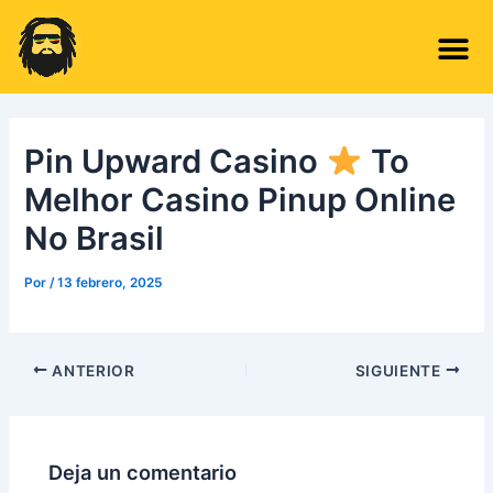
Ir
Navegación
al
de
M
contenido
entradas
Pin Upward Casino
To
Melhor Casino Pinup Online
No Brasil
Por
/
13 febrero, 2025
ANTERIOR
SIGUIENTE
Deja un comentario