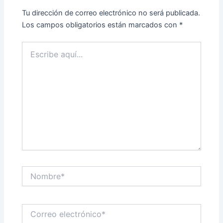
Tu dirección de correo electrónico no será publicada.
Los campos obligatorios están marcados con
*
Escribe
aquí...
Nombre*
Correo
electrónico*