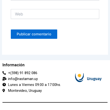
Web
Información
+(598) 91 892 086
info@rastaman.uy
Lunes a Viernes 09:00 a 17:00hs.
Montevideo, Uruguay.