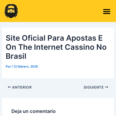
Ir
Navegación
al
de
M
contenido
entradas
Site Oficial Para Apostas E
On The Internet Cassino No
Brasil
Por
/
12 febrero, 2025
ANTERIOR
SIGUIENTE
Deja un comentario